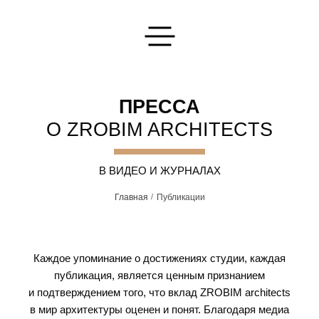
Оставьте Вашу заявку
ПРЕССА
О ZROBIM ARCHITECTS
В ВИДЕО И ЖУРНАЛАХ
Главная
Публикации
Напишите нам
Мы ответим на любые интересующие вас вопросы
ОТПРАВИТЬ
Каждое упоминание о достижениях студии, каждая
публикация, является ценным признанием
и подтверждением того, что вклад ZROBIM architects
в мир архитектуры оценен и понят. Благодаря медиа