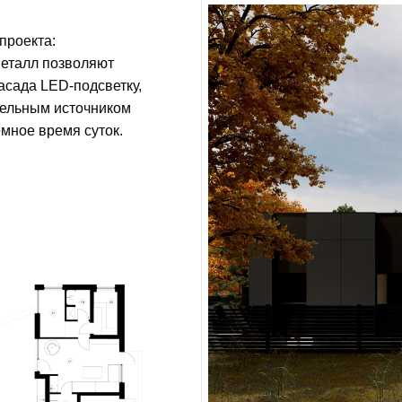
проекта:
металл позволяют
асада LED-подсветку,
тельным источником
ёмное время суток.