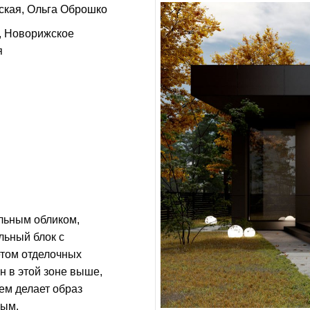
ская
Ольга Оброшко
, Новорижское
я
льным обликом,
льный блок с
етом отделочных
н в этой зоне выше,
ем делает образ
ным.