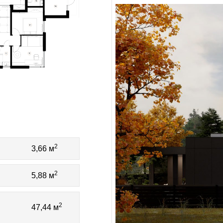
2
3,66 м
2
5,88 м
2
47,44 м