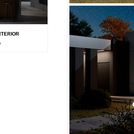
NTERIOR
А