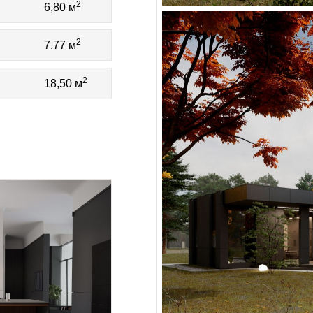
2
6,80 м
2
7,77 м
2
18,50 м