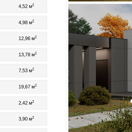
2
4,52 м
2
4,98 м
2
12,96 м
2
13,78 м
2
7,53 м
2
19,67 м
2
2,42 м
2
3,90 м