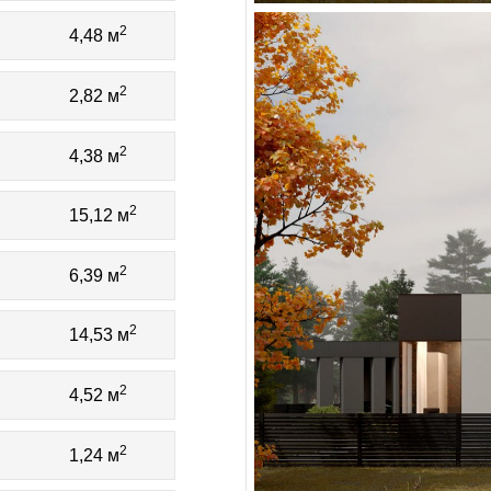
2
4,48 м
2
2,82 м
2
4,38 м
2
15,12 м
2
6,39 м
2
14,53 м
2
4,52 м
2
1,24 м