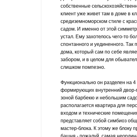
собственные сельскохозяйственн
клиент уже живет там в доме в к
средиземноморском стиле с кр
садом. И именно от этой симметр
устал. Ему захотелось чего-то бо
спонтанного и уединенного. Так
дома, который сам по себе являет
забором, и в целом для обывате
слишком помпезно.
Функционально он разделен на 4 
формирующих внутренний двор-п
зоной барбекю и небольшим садо
располагается квартира для пер
входом и технические помещени
представляет собой симбиоз общ
мастер-блока. К этому же блоку 
башня - пожалуй, самая неордин