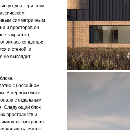
ые угодья. При этом
лассическом
асивым симметричным
ии и просторов он
лее закрытого,
 появилась концепция
ся и стеной, и
ля не выглядит
блока,
атио с бассейном,
м. В первом блоке
сонала с отдельным
я. Следующий блок
их пространств и
примкнула смотровая
арная часть дома с