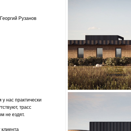
Георгий Рузанов
м у нас практически
тствуют, трасс
м не ездят.
у клиента