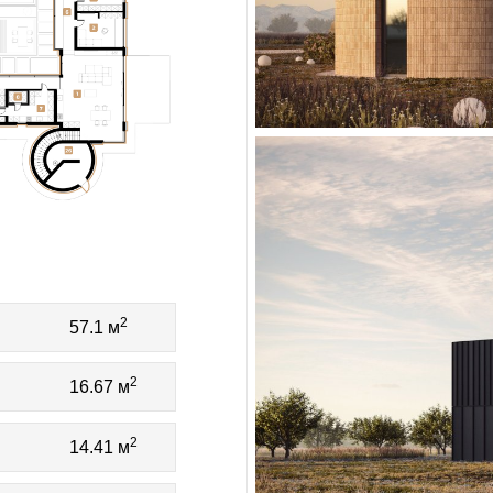
2
57.1 м
2
16.67 м
2
14.41 м