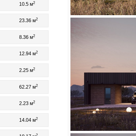
2
10.5 м
2
23.36 м
2
8.36 м
2
12.94 м
2
2.25 м
2
62.27 м
2
2.23 м
2
14.04 м
2