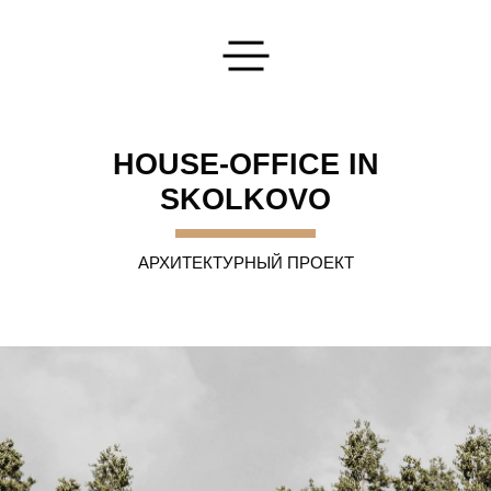
Оставьте Вашу заявку
HOUSE-OFFICE IN
SKOLKOVO
АРХИТЕКТУРНЫЙ ПРОЕКТ
Напишите нам
Мы ответим на любые интересующие вас вопросы
ОТПРАВИТЬ