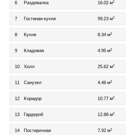
2
6
Раздевалка
16.02 м
2
7
Гостиная-кухня
99.23 м
2
8
Кухня
8.34 м
2
9
Кладовая
4.95 м
2
10
Холл
25.62 м
2
11
Санузел
4.46 м
2
12
Koридop
10.77 м
2
13
Гардероб
12.88 м
2
14
Постирочная
7.92 м