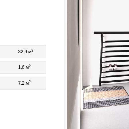
2
32,9 м
2
1,6 м
2
7,2 м