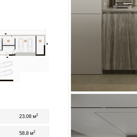
2
23.08 м
2
58.8 м