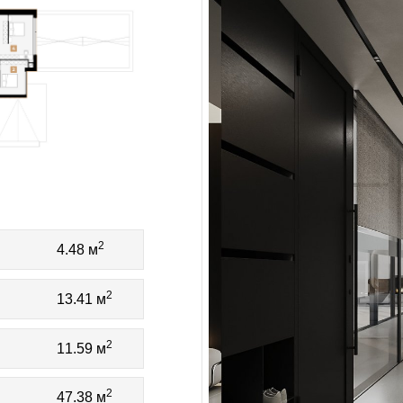
2
4.48 м
2
13.41 м
2
11.59 м
2
47.38 м