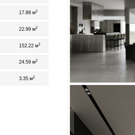
2
17.88 м
2
22.99 м
2
152.22 м
2
24.59 м
2
3.35 м