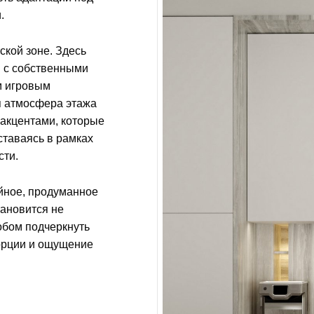
.
ской зоне. Здесь
 с собственными
м игровым
я атмосфера этажа
акцентами, которые
ставаясь в рамках
сти.
йное, продуманное
тановится не
обом подчеркнуть
порции и ощущение