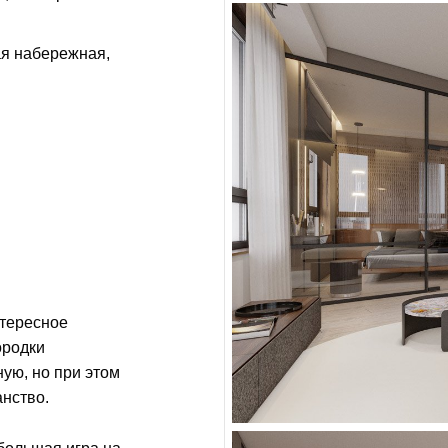
я набережная,
нтересное
ородки
ую, но при этом
нство.