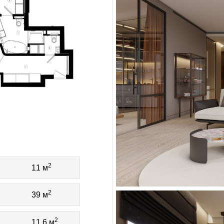
2
11 м
2
я
39 м
2
11,6 м