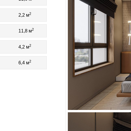
2
2,2 м
2
11,8 м
2
4,2 м
2
6,4 м