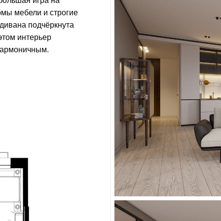
ебольшая игра на
рмы мебели и строгие
 дивана подчёркнута
этом интерьер
гармоничным.