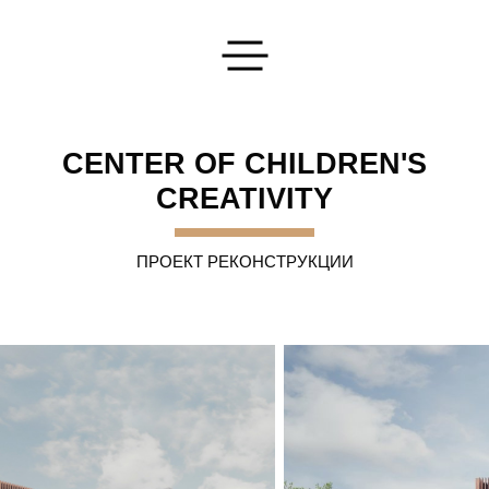
Оставьте Вашу заявку
CENTER OF CHILDREN'S
CREATIVITY
ПРОЕКТ РЕКОНСТРУКЦИИ
Напишите нам
Мы ответим на любые интересующие вас вопросы
ОТПРАВИТЬ