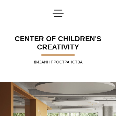
Оставьте Вашу заявку
CENTER OF CHILDREN'S
CREATIVITY
ДИЗАЙН ПРОСТРАНСТВА
Напишите нам
Мы ответим на любые интересующие вас вопросы
ОТПРАВИТЬ